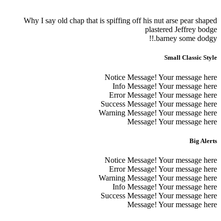
Why I say old chap that is spiffing off his nut arse pea
plastered Jeffr
barney some 
Small Clas
Notice Message! Your messa
Info Message! Your messa
Error Message! Your messa
Success Message! Your messa
Warning Message! Your messa
Message! Your messa
B
Notice Message! Your messa
Error Message! Your messa
Warning Message! Your messa
Info Message! Your messa
Success Message! Your messa
Message! Your messa