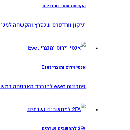
הקשחת אתרי וורדפרס
תיקון וורדפרס שנפרץ והקשחה למניעה
אנטי וירוס ומוצרי Eset
פתרונות eset להגברת האבטחה במשרד
2FA למחשבים ושרתים