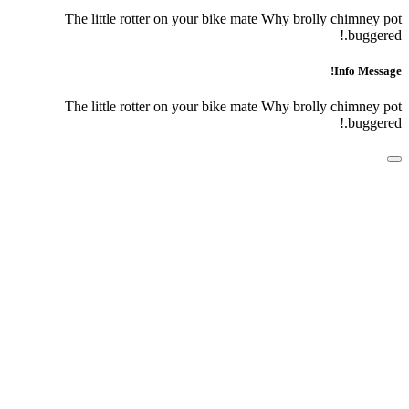
The little rotter on your bike mate Why brolly chi
bu
Info
The little rotter on your bike mate Why brolly chi
bu