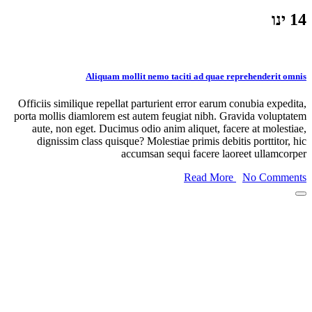
Aliquam mollit nemo taciti ad quae reprehender
Officiis similique repellat parturient error earum conubia e
porta mollis diamlorem est autem feugiat nibh. Gravida vo
aute, non eget. Ducimus odio anim aliquet, facere at mo
dignissim class quisque? Molestiae primis debitis portti
accumsan sequi facere laoreet ull
Read More
No Co