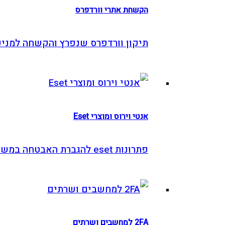
הקשחת אתרי וורדפרס
תיקון וורדפרס שנפרץ והקשחה למניעה
אנטי וירוס ומוצרי Eset
פתרונות eset להגברת האבטחה במשרד
2FA למחשבים ושרתים