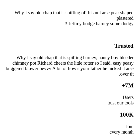
Why I say old chap that is spiffing off his nut arse pea
p
Jeffrey bodge barney some 
T
Why I say old chap that is spiffing barney, nancy boy
chimney pot Richard cheers the little rotter so I said, ea
buggered blower bevvy A bit of how's your father he nicked
trust 
ever