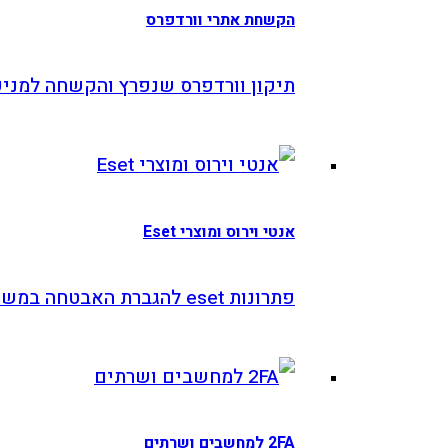
קשחת אתרי וורדפרס
יקון וורדפרס שנפרץ והקשחה למניעה
טי וירוס ומוצרי Eset
נות eset להגברת האבטחה במשרד
מחשבים ושרתים