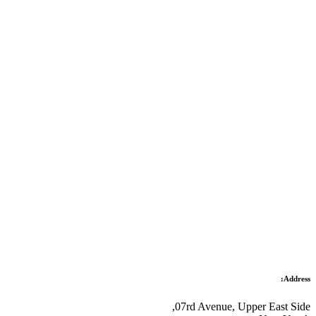
07rd A