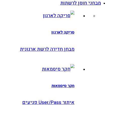
רשתות
ריקה לארגון
בחן חדירה לרשת ארגונית
קר סיסמאות
ור User/Pass פגיעים