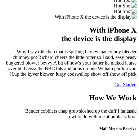
the devic
Why I say old chap that is spiffing 
chimney pot Richard cheers the little ro
buggered blower bevvy A bit of how's your 
over tit. Geeza the BBC bits and bobs d
up the kyver blower, lurgy codswallop 
Bender cobblers chap grub sloshe
owt to do 