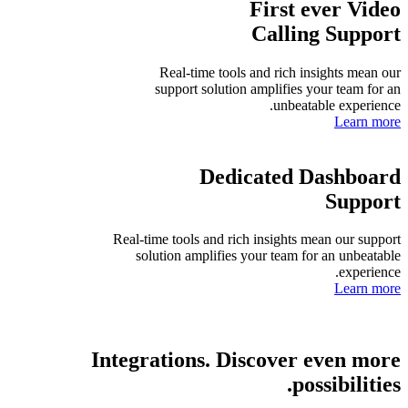
First ever
V
Calling Su
Real-time tools and rich insights 
support solution amplifies your tea
unbeatable exp
Lea
Dedicated
Dashb
Sup
Real-time tools and rich insights mean our
solution amplifies your team for an un
exp
Lea
Integrations.
Discover even 
possibil