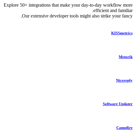
Explore 50+ integrations that make your day-to-day workfl
efficient and 
Our extensive developer tools might also strike you
KIS
N
Software
C