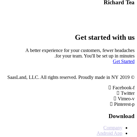
Richa
he
Get started wi
A better experience for your customers, fewer h
for your team. You'll be set up in 
Get
Fac
V
Pin
Dow
Compan
Android Ap