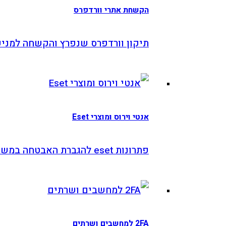
הקשחת אתרי וורדפרס
תיקון וורדפרס שנפרץ והקשחה למניעה
אנטי וירוס ומוצרי Eset
פתרונות eset להגברת האבטחה במשרד
2FA למחשבים ושרתים