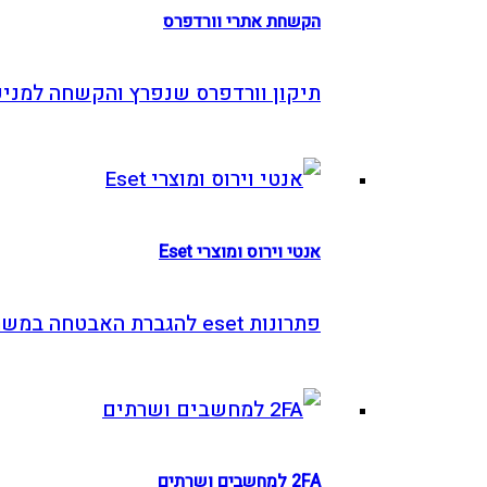
הקשחת אתרי וורדפרס
תיקון וורדפרס שנפרץ והקשחה למניעה
אנטי וירוס ומוצרי Eset
פתרונות eset להגברת האבטחה במשרד
2FA למחשבים ושרתים