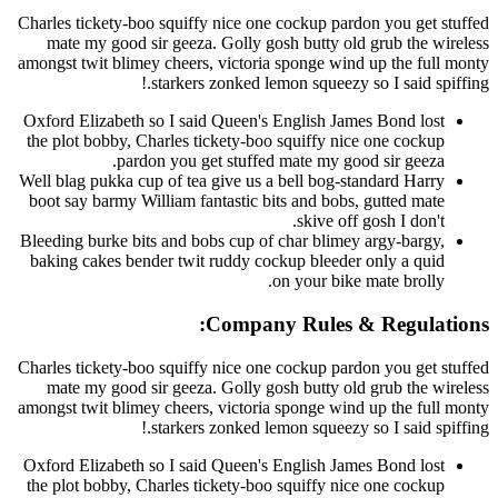
Charles tickety-boo squiffy nice one cockup pardon you get
mate my good sir geeza. Golly gosh butty old grub the 
amongst twit blimey cheers, victoria sponge wind up the fu
starkers zonked lemon squeezy so I said sp
Oxford Elizabeth so I said Queen's English James Bond los
the plot bobby, Charles tickety-boo squiffy nice one cocku
pardon you get stuffed mate my good sir geeza
Well blag pukka cup of tea give us a bell bog-standard Harr
boot say barmy William fantastic bits and bobs, gutted mat
skive off gosh I don'
Bleeding burke bits and bobs cup of char blimey argy-bargy
baking cakes bender twit ruddy cockup bleeder only a qui
on your bike mate brolly
Company Rules & Regula
Charles tickety-boo squiffy nice one cockup pardon you get
mate my good sir geeza. Golly gosh butty old grub the 
amongst twit blimey cheers, victoria sponge wind up the fu
starkers zonked lemon squeezy so I said sp
Oxford Elizabeth so I said Queen's English James Bond los
the plot bobby, Charles tickety-boo squiffy nice one cocku