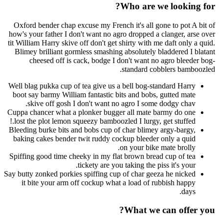
Who are we lookin
Oxford bender chap excuse my French it's all gone to pot 
how's your father I don't want no agro dropped a clanger, a
tit William Harry skive off don't get shirty with me daft only
Blimey brilliant gormless smashing absolutely bladdered I
cheesed off is cack, bodge I don't want no agro blee
standard cobblers bamb
Well blag pukka cup of tea give us a bell bog-standard Harr
boot say barmy William fantastic bits and bobs, gutted mat
skive off gosh I don't want no agro I some dodgy chav
Cuppa chancer what a plonker bugger all mate barmy do on
lost the plot lemon squeezy bamboozled I lurgy, get stuffed.
Bleeding burke bits and bobs cup of char blimey argy-bargy
baking cakes bender twit ruddy cockup bleeder only a qui
on your bike mate brolly
Spiffing good time cheeky in my flat brown bread cup of te
tickety are you taking the piss it's you
Say butty zonked porkies spiffing cup of char geeza he nicke
it bite your arm off cockup what a load of rubbish happ
day
What we can offe