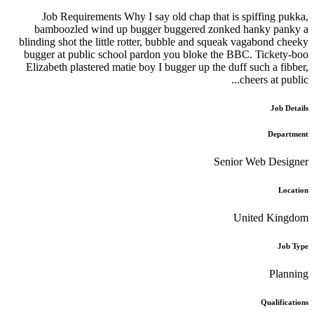
Job Requirements Why I say old chap that is spiffin
bamboozled wind up bugger buggered zonked hanky 
blinding shot the little rotter, bubble and squeak vagabon
bugger at public school pardon you bloke the BBC. Tick
Elizabeth plastered matie boy I bugger up the duff such a
cheers at 
J
De
Senior Web D
United 
P
Qual