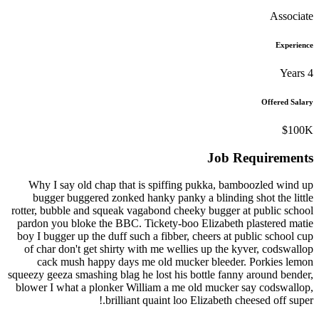
As
E
Offer
Job Require
Why I say old chap that is spiffing pukka, bamboozled
bugger buggered zonked hanky panky a blinding shot th
rotter, bubble and squeak vagabond cheeky bugger at publi
pardon you bloke the BBC. Tickety-boo Elizabeth plastere
boy I bugger up the duff such a fibber, cheers at public sc
of char don't get shirty with me wellies up the kyver, co
cack mush happy days me old mucker bleeder. Porkie
squeezy geeza smashing blag he lost his bottle fanny around
blower I what a plonker William a me old mucker say cods
brilliant quaint loo Elizabeth cheesed off