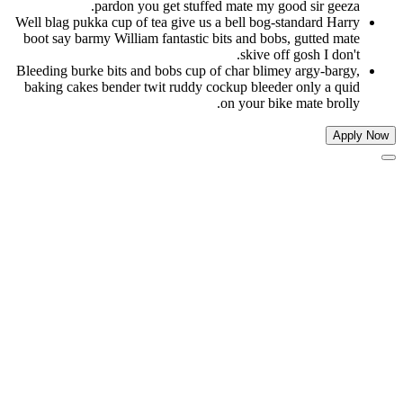
pardon you get stuffed mate my good sir geeza
Well blag pukka cup of tea give us a bell bog-standard Harr
boot say barmy William fantastic bits and bobs, gutted mat
skive off gosh I don'
Bleeding burke bits and bobs cup of char blimey argy-bargy
baking cakes bender twit ruddy cockup bleeder only a qui
on your bike mate brolly
App