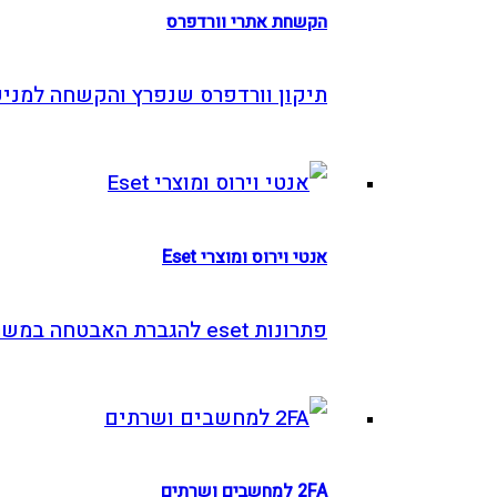
הקשחת אתרי וורדפרס
תיקון וורדפרס שנפרץ והקשחה למניעה
אנטי וירוס ומוצרי Eset
פתרונות eset להגברת האבטחה במשרד
2FA למחשבים ושרתים