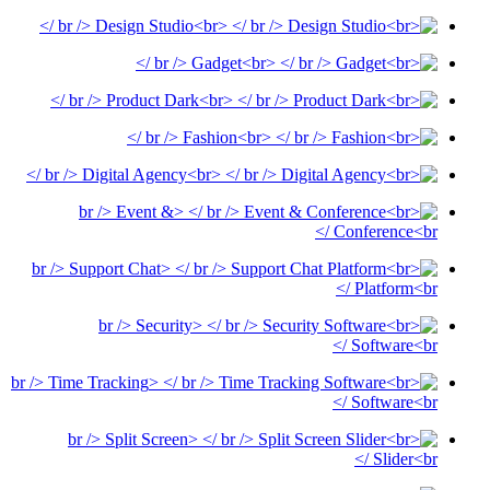
<br /> Design Studio<br />
<br /> Gadget<br />
<br /> Product Dark<br />
<br /> Fashion<br />
<br /> Digital Agency<br />
<br /> Event &
Conference<br 
<br /> Support Chat
Platform<br 
<br /> Security
Software<br 
<br /> Time Tracking
Software<br 
<br /> Split Screen
Slider<br 