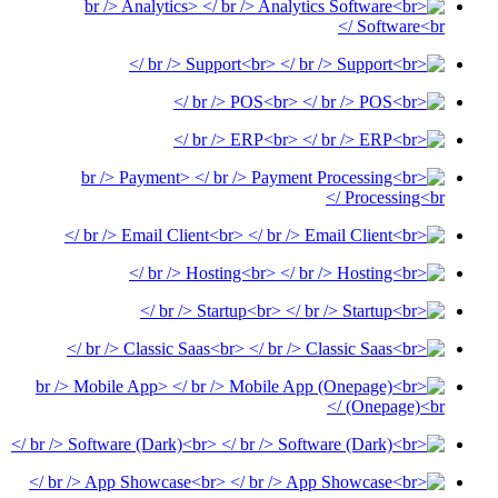
<br /> Analytics
Software<br 
<br /> Support<br />
<br /> POS<br />
<br /> ERP<br />
<br /> Payment
Processing<br 
<br /> Email Client<br />
<br /> Hosting<br />
<br /> Startup<br />
<br /> Classic Saas<br />
<br /> Mobile App
(Onepage)<br 
<br /> Software (Dark)<br />
<br /> App Showcase<br />